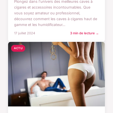
Plongez dans l'univers des meilleures caves à
cigares et accessoires incontournables. Que
vous soyez amateur ou professionnel,
découvrez comment les caves à cigares haut de
gamme et les humidificateur...
17 juillet 2024
3 min de lecture →
ACTU