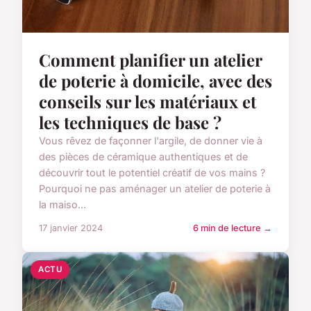
Comment planifier un atelier
de poterie à domicile, avec des
conseils sur les matériaux et
les techniques de base ?
Vous rêvez de façonner l'argile, de donner vie à
des pièces de céramique authentiques et de
découvrir tout le potentiel créatif de vos mains ?
Pourquoi ne pas aménager un atelier de poterie à
la maiso...
17 janvier 2024
6 min de lecture →
ACTU