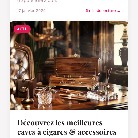
d'apprendre à don...
17 janvier 2024
5 min de lecture →
ACTU
Découvrez les meilleures
caves à cigares & accessoires