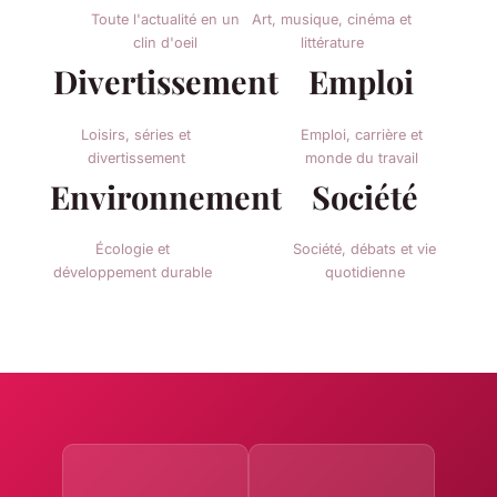
Toute l'actualité en un
Art, musique, cinéma et
clin d'oeil
littérature
Divertissement
Emploi
Loisirs, séries et
Emploi, carrière et
divertissement
monde du travail
Environnement
Société
Écologie et
Société, débats et vie
développement durable
quotidienne